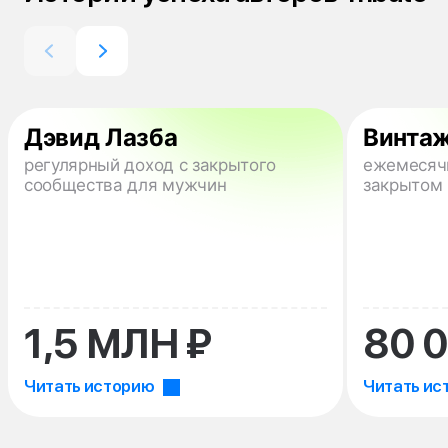
Дэвид Лазба
Винта
регулярный доход с закрытого
ежемесяч
сообщества для мужчин
закрытом 
1,5 МЛН ₽
80 0
Читать историю
Читать ис